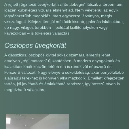
A rejtett rögzítésű üvegkorlát szinte „lebegni” látszik a térben, ami
igazán különleges vizuális élményt ad. Nem véletlenül az egyik
legnépszerűbb megoldás, mert egyszerre látványos, mégis
visszafogott. Kifejezetten jól működik kisebb, galériás lakásokban,
de nagy, világos terekben – például kiállítóhelyeken vagy
kávézókban – is tökéletes választás
Oszlopos üvegkorlát
A klasszikus, oszlopos kivitel sokak számára ismerős lehet,
amolyan „régi motoros” új köntösben. A modern anyagoknak és
kialakításoknak köszönhetően ma is rendkívül népszerű és
korszerű változat. Nagy előnye a sokoldalúság: akár bonyolultabb
alaprajzú terekhez is könnyen alkalmazkodik. Emellett kifejezetten
tartós, jól javítható és átalakítható rendszer, így hosszú távon is
megbízható választás.