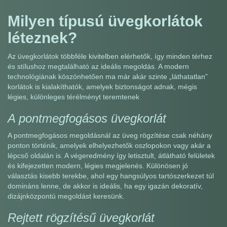
Milyen típusú üvegkorlátok
léteznek?
Az üvegkorlátok többféle kivitelben elérhetők, így minden térhez
és stílushoz megtalálható az ideális megoldás. A modern
technológiának köszönhetően ma már akár szinte „láthatatlan”
korlátok is kialakíthatók, amelyek biztonságot adnak, mégis
légies, különleges térélményt teremtenek
A pontmegfogásos üvegkorlát
A pontmegfogásos megoldásnál az üveg rögzítése csak néhány
ponton történik, amelyek elhelyezhetők oszlopokon vagy akár a
lépcső oldalán is. A végeredmény így letisztult, átlátható felületek
és kifejezetten modern, légies megjelenés. Különösen jó
választás kisebb terekbe, ahol egy hangsúlyos tartószerkezet túl
domináns lenne, de akkor is ideális, ha egy igazán dekoratív,
dizájnközpontú megoldást keresünk.
Rejtett rögzítésű üvegkorlát