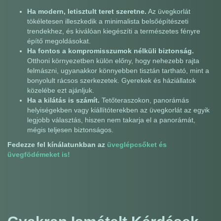
Ha modern, letisztult teret szeretne.
Az üvegkorlát
tökéletesen illeszkedik a minimalista belsőépítészeti
trendekhez, és kiválóan kiegészíti a természetes fényre
építő megoldásokat.
Ha fontos a kompromisszumok nélküli biztonság.
Otthoni környezetben külön előny, hogy nehezebb rajta
felmászni, ugyanakkor könnyebben tisztán tartható, mint a
bonyolult rácsos szerkezetek. Gyerekek és háziállatok
közelébe ezt ajánljuk.
Ha a kilátás is számít.
Tetőteraszokon, panorámás
helyiségekben vagy kiállítóterekben az üvegkorlát az egyik
legjobb választás, hiszen nem takarja el a panorámát,
mégis teljesen biztonságos.
Fedezze fel kínálatunkban az
üveglépcsőket és
üvegfödémeket is!