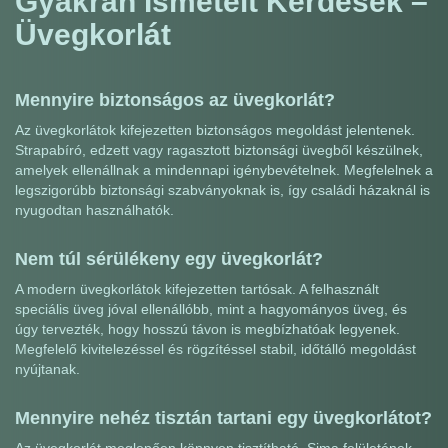
Gyakran Ismételt Kérdések –
Üvegkorlát
Mennyire biztonságos az üvegkorlát?
Az üvegkorlátok kifejezetten biztonságos megoldást jelentenek.
Strapabíró, edzett vagy ragasztott biztonsági üvegből készülnek,
amelyek ellenállnak a mindennapi igénybevételnek. Megfelelnek a
legszigorúbb biztonsági szabványoknak is, így családi házaknál is
nyugodtan használhatók.
Nem túl sérülékeny egy üvegkorlát?
A modern üvegkorlátok kifejezetten tartósak. A felhasznált
speciális üveg jóval ellenállóbb, mint a hagyományos üveg, és
úgy tervezték, hogy hosszú távon is megbízhatóak legyenek.
Megfelelő kivitelezéssel és rögzítéssel stabil, időtálló megoldást
nyújtanak.
Mennyire nehéz tisztán tartani egy üvegkorlátot?
Az üvegkorlát meglepően könnyen tisztítható. Sima felületének