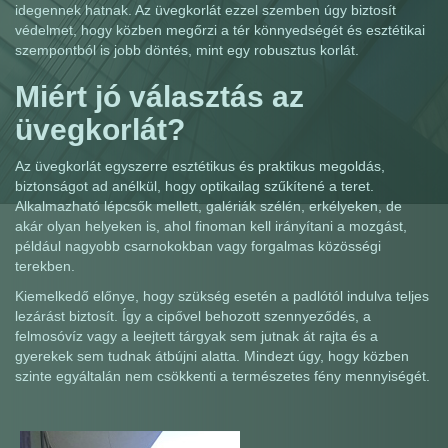
idegennek hatnak. Az üvegkorlát ezzel szemben úgy biztosít
védelmet, hogy közben megőrzi a tér könnyedségét és esztétikai
szempontból is jobb döntés, mint egy robusztus korlát.
Miért jó választás az
üvegkorlát?
Az üvegkorlát egyszerre esztétikus és praktikus megoldás,
biztonságot ad anélkül, hogy optikailag szűkítené a teret.
Alkalmazható lépcsők mellett, galériák szélén, erkélyeken, de
akár olyan helyeken is, ahol finoman kell irányítani a mozgást,
például nagyobb csarnokokban vagy forgalmas közösségi
terekben.
Kiemelkedő előnye, hogy szükség esetén a padlótól indulva teljes
lezárást biztosít. Így a cipővel behozott szennyeződés, a
felmosóvíz vagy a leejtett tárgyak sem jutnak át rajta és a
gyerekek sem tudnak átbújni alatta. Mindezt úgy, hogy közben
szinte egyáltalán nem csökkenti a természetes fény mennyiségét.