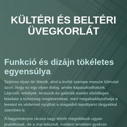
KÜLTÉRI ÉS BELTÉRI
ÜVEGKORLÁT
Funkció és dizájn tökéletes
egyensúlya
Számos olyan tér létezik, ahol a korlát szerepe messze túlmutat
azon, hogy ez egy olyan dolog, amibe kapaszkodhatunk.
Lépcsők, erkélyek, teraszok és galériák esetén elsődleges
feladata a biztonság megteremtése, mert megakadályozhatja a
leesést és védelmet nyújthat a magasból lepottyanó tárgyakkal
szemben is.
A hagyományos rácsos vagy tömör megoldások ugyan
praktikusak, de a mai letisztult, modern terekben gyakran