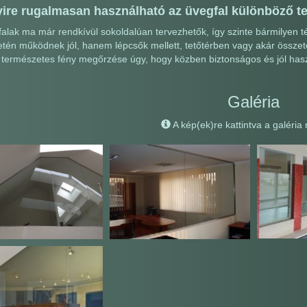
ire rugalmasan használható az üvegfal különböző t
alak ma már rendkívül sokoldalúan tervezhetők, így szinte bármilyen
etén működnek jól, hanem lépcsők mellett, tetőtérben vagy akár összet
 természetes fény megőrzése úgy, hogy közben biztonságos és jól hasz
Galéria
A kép(ek)re kattintva a galéria