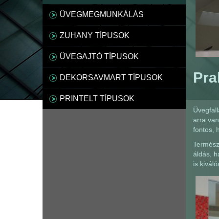
ÜVEGMEGMUNKÁLÁS
ZUHANY TÍPUSOK
ÜVEGAJTÓ TÍPUSOK
Pra
DEKORSAVMART TÍPUSOK
PRINTELT TÍPUSOK
Üvegfall
arra van
fontos, 
Természe
áldás, h
is kivál