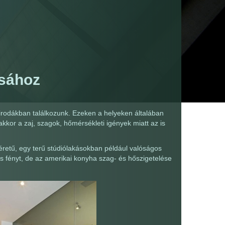
ásához
irodákban találkozunk. Ezeken a helyeken általában
akkor a zaj, szagok, hőmérsékleti igények miatt az is
retű, egy terű stúdiólakásokban például valóságos
es fényt, de az amerikai konyha szag- és hőszigetelése