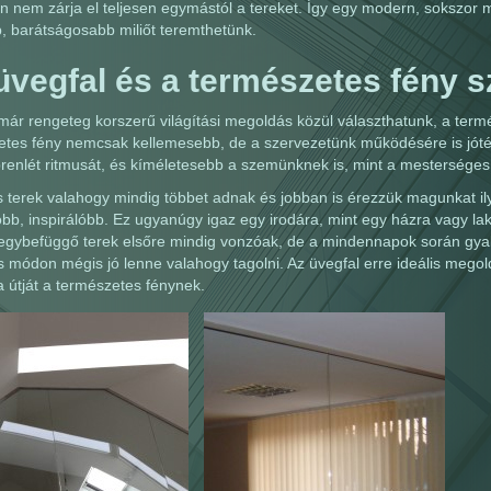
 nem zárja el teljesen egymástól a tereket. Így egy modern, sokszor 
, barátságosabb miliőt teremthetünk.
üvegfal és a természetes fény 
ár rengeteg korszerű világítási megoldás közül választhatunk, a termé
tes fény nemcsak kellemesebb, de a szervezetünk működésére is jóték
renlét ritmusát, és kíméletesebb a szemünknek is, mint a mesterséges
s terek valahogy mindig többet adnak és jobban is érezzük magunkat i
bb, inspirálóbb. Ez ugyanúgy igaz egy irodára, mint egy házra vagy la
egybefüggő terek elsőre mindig vonzóak, de a mindennapok során gyak
s módon mégis jó lenne valahogy tagolni. Az üvegfal erre ideális megoldá
a útját a természetes fénynek.