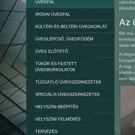
ÜVEGFAL
miközben
élhetőbb
IRODAI ÜVEGFAL
Az 
KÜLTÉRI ÉS BELTÉRI ÜVEGKORLÁT
Bár ma m
ÜVEGLÉPCSŐ, ÜVEGFÖDÉM
természe
alvás-éb
ÜVEG ELŐTETŐ
A világo
hívogató
TÜKÖR ÉS FESTETT
A nagy, 
ÜVEGBURKOLATOK
praktiku
nem állj
TŰZGÁTLÓ ÜVEGSZERKEZETEK
SPECIÁLIS ÜVEGSZERKEZETEK
HELYSZÍNI BEÉPÍTÉS
HELYSZÍNI FELMÉRÉS
TERVEZÉS