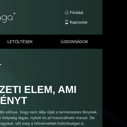
Főoldal
Kapcsolat
LETÖLTÉSEK
ÚJDONSÁGOK
L
ETI ELEM, AMI
FÉNYT
obb előnye, hogy nem állja útját a természetes fénynek,
 helyiség tágas, nyitott és jól használható marad. De
szagokat, sőt még a hőmérséklet-különbséget is,