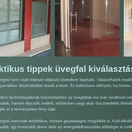
ktikus tippek üvegfal kiválaszt
egfal nem csak teljesen átlátszó kivitelben kapható. Választhatók mattít
gyanakkor diszkrétebbé teszik a teret. Ez különösen előnyös, ha fontos 
ern technológiáknak köszönhetően az üvegfalak ma már rendkívül sok
atók, hanem lépcsők mellett, tetőtérben vagy akár összetettebb térkiala
ák el a természetes fény útját.
egfal nemcsak esztétikus, hanem gazdaságos megoldás is. A jól elkülön
abb, így hosszabb távon akár az energiafelhasználás költségei is csö