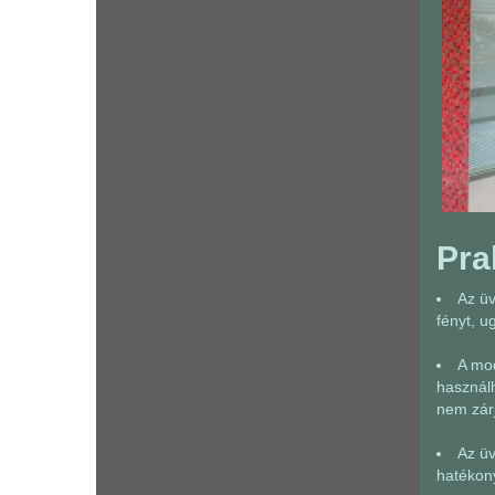
Pra
Az üv
fényt, u
A mod
használh
nem zárj
Az üv
hatékony