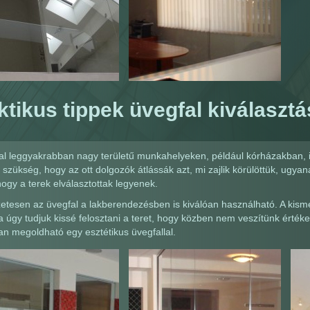
ktikus tippek üvegfal kiválaszt
al leggyakrabban nagy területű munkahelyeken, például kórházakban, 
 szükség, hogy az ott dolgozók átlássák azt, mi zajlik körülöttük, ugyan
hogy a terek elválasztottak legyenek.
tesen az üvegfal a lakberendezésben is kiválóan használható. A kismé
a úgy tudjuk kissé felosztani a teret, hogy közben nem veszítünk érték
óan megoldható egy esztétikus üvegfallal.