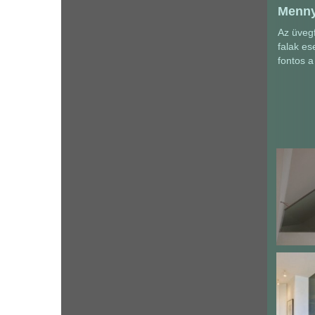
Menny
Az üvegf
falak es
fontos a