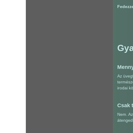
Fedezze
Gya
Menny
Az üvegf
természe
irodai k
Csak t
Nem. Az 
átengedi