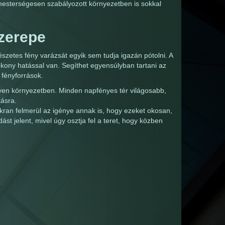
mesterségesen szabályozott környezetben is sokkal
szerepe
szetes fény varázsát egyik sem tudja igazán pótolni. A
ony hatással van. Segíthet egyensúlyban tartani az
 fényforrások.
lyen környezetben. Minden napfényes tér világosabb,
kásra.
ran felmerül az igénye annak is, hogy ezeket okosan,
st jelent, mivel úgy osztja fel a teret, hogy közben