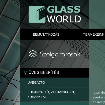
BEMUTATKOZÁS
TERMÉKEINK
ÜVEG BEÉPÍTÉS
ÜVEGAJTÓ
ZUHANYAJTÓ, ZUHANYKABIN,
Igazi ki
ZUHANYFAL
ezért is
az üvegf