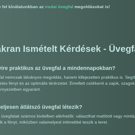
 fel kínálatunkban az
irodai üvegfal
megoldásokat is!
kran Ismételt Kérdések - Üvegf
ire praktikus az üvegfal a mindennapokban?
al nemcsak látványos megoldás, hanem kifejezetten praktikus is. Segít
tes fényt és az optimális térérzetet. Emellett csökkenti a zajok, szagok
örnyezetben egyaránt.
eljesen átlátszó üvegfal létezik?
üvegfalak számos kivitelben elérhetők: választhat mattított vagy mintá
k a fényt, miközben valamelyest intimebbé teszik a teret.