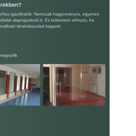
erekben?
 térhez igazíthatók. Nemcsak hagyományos, egyenes
ettebb alaprajzoknál is. Ez különösen előnyös, ha
nálható térelválasztást kapjunk.
 megnyílik