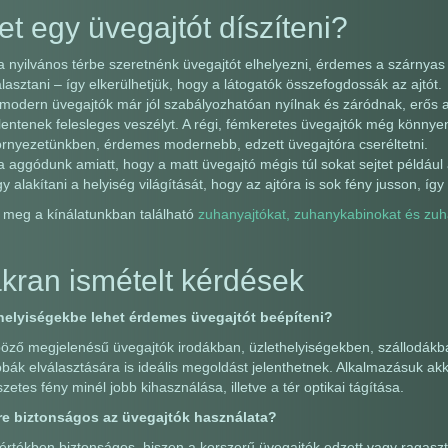
t egy üvegajtót díszíteni?
 nyilvános térbe szeretnénk üvegajtót elhelyezni, érdemes a szárnyas a
lasztani – így elkerülhetjük, hogy a látogatók összefogdossák az ajtót.
modern üvegajtók már jól szabályozhatóan nyílnak és záródnak, erős 
lentenek felesleges veszélyt. A régi, fémkeretes üvegajtók még könnye
rnyezetünkben, érdemes modernebb, edzett üvegajtóra cseréltetni.
 aggódunk amiatt, hogy a matt üvegajtó mégis túl sokat sejtet példáu
y alakítani a helyiség világítását, hogy az ajtóra is sok fény jusson, í
 meg a kínálatunkban található
zuhanyajtókat, zuhanykabinokat és zuh
kran ismételt kérdések
helyiségekbe lehet érdemes üvegajtót beépíteni?
öző megjelenésű üvegajtók irodákban, üzlethelyiségekben, szállodákb
bák elválasztására is ideális megoldást jelenthetnek. Alkalmazásuk ak
zetes fény minél jobb kihasználása, illetve a tér optikai tágítása.
e biztonságos az üvegajtók használata?
értékben biztonságos, hiszen a korszerű üvegajtók edzett vagy ragaszt