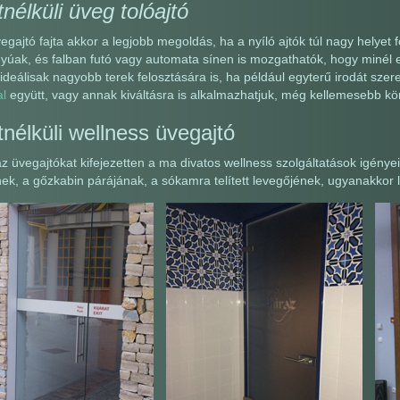
nélküli üveg tolóajtó
egajtó fajta akkor a legjobb megoldás, ha a nyíló ajtók túl nagy helyet
yúak, és falban futó vagy automata sínen is mozgathatók, hogy minél e
 ideálisak nagyobb terek felosztására is, ha például egyterű irodát szer
al
együtt, vagy annak kiváltásra is alkalmazhatjuk, még kellemesebb körn
nélküli wellness üvegajtó
z üvegajtókat kifejezetten a ma divatos wellness szolgáltatások igényei
k, a gőzkabin párájának, a sókamra telített levegőjének, ugyanakkor lá