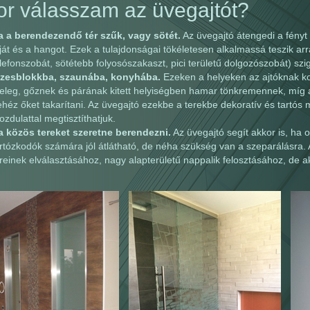
or válasszam az üvegajtót?
a a berendezendő tér szűk, vagy sötét.
Az üvegajtó átengedi a fényt é
ját és a hangot. Ezek a tulajdonságai tökéletesen alkalmassá teszik arr
lefonszobát, sötétebb folyosószakaszt, pici területű dolgozószobát) szig
izesblokkba, szaunába, konyhába.
Ezeken a helyeken az ajtóknak komo
eleg, gőznek és párának kitett helyiségben hamar tönkremennek, míg
héz őket takarítani. Az üvegajtó ezekbe a terekbe dekoratív és tartós 
zdulattal megtisztíthatjuk.
a közös tereket szeretne berendezni.
Az üvegajtó segít akkor is, ha o
rtózkodók számára jól átlátható, de néha szükség van a szeparálásra. 
reinek elválasztásához, nagy alapterületű nappalik felosztásához, de 
.