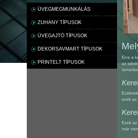
ÜVEGMEGMUNKÁLÁS
ZUHANY TÍPUSOK
ÜVEGAJTÓ TÍPUSOK
Mel
DEKORSAVMART TÍPUSOK
Erre a k
PRINTELT TÍPUSOK
az adott
Ismerked
Keret
Ezeknek 
ezek az 
Keret
Ezek az 
már nem 