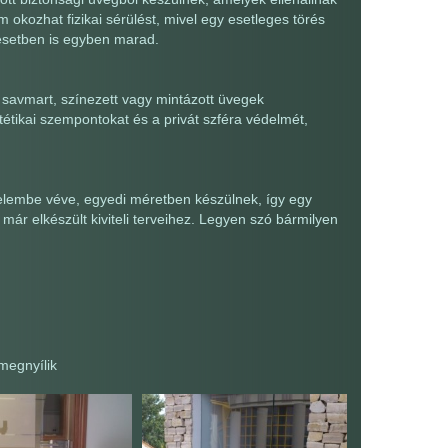
kozhat fizikai sérülést, mivel egy esetleges törés
 esetben is egyben marad.
 savmart, színezett vagy mintázott üvegek
étikai szempontokat és a privát szféra védelmét,
gyelembe véve, egyedi méretben készülnek, így egy
már elkészült kiviteli terveihez. Legyen szó bármilyen
 megnyílik