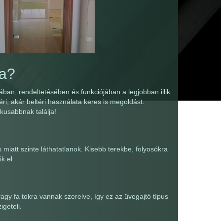
ra?
ában, rendeltetésében és funkciójában a legjobban illik
ri, akár beltéri használata keres is megoldást.
kusabbnak találja!
 miatt szinte láthatatlanok. Kisebb terekbe, folyosókra
k el.
y fa tokra vannak szerelve, így ez az üvegajtó típus
geteli.