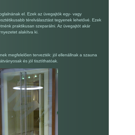
 foglalnának el. Ezek az üvegajtók egy- vagy
sztétikusabb térelválasztást tegyenek lehetővé. Ezek
etnénk praktikusan szeparálni. Az üvegajtót akár
yezetet alakítva ki.
nek megfelelően tervezték: jól ellenállnak a szauna
tványosak és jól tisztíthatóak.