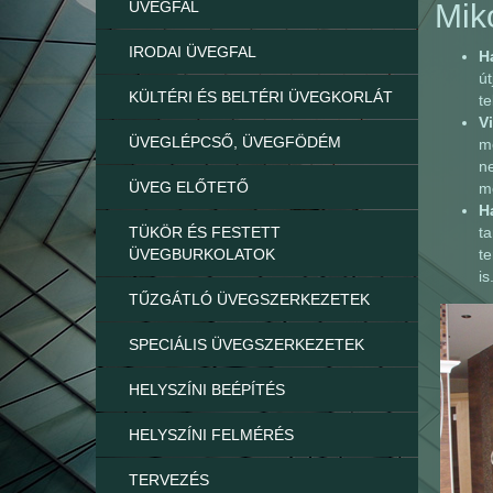
ÜVEGFAL
Mik
IRODAI ÜVEGFAL
H
út
KÜLTÉRI ÉS BELTÉRI ÜVEGKORLÁT
te
V
ÜVEGLÉPCSŐ, ÜVEGFÖDÉM
m
ne
ÜVEG ELŐTETŐ
mo
H
TÜKÖR ÉS FESTETT
ta
ÜVEGBURKOLATOK
te
is
TŰZGÁTLÓ ÜVEGSZERKEZETEK
SPECIÁLIS ÜVEGSZERKEZETEK
HELYSZÍNI BEÉPÍTÉS
HELYSZÍNI FELMÉRÉS
TERVEZÉS