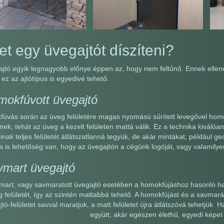
t egy üvegajtót díszíteni?
jtó egyik legnagyobb előnye éppen az, hogy nem feltűnő. Ennek ellen
 ez az ajtótípus is egyedivé tehető.
mokfúvott üvegajtó
úvás során az üveg felületére magas nyomású sűrített levegővel homoko
nek, tehát az üveg a kezelt felületen mattá válik. Ez a technika kiválóa
inak teljes felületét átlátszatlanná tegyük, de akár mintákat, például geo
a is lehetőség van, hogy az üvegajtón a cégünk logóját, vagy valamilyen
vmart üvegajtó
mart, vagy savmaratott üvegajtó esetében a homokfújáshoz hasonló hat
 felületét, így az szintén mattabbá tehető. A homokfújást és a savmará
tó-felületet savval maratjuk, a matt felületet újra átlátszóvá tehetjük. 
együtt, akár egészen élethű, egyedi képet 