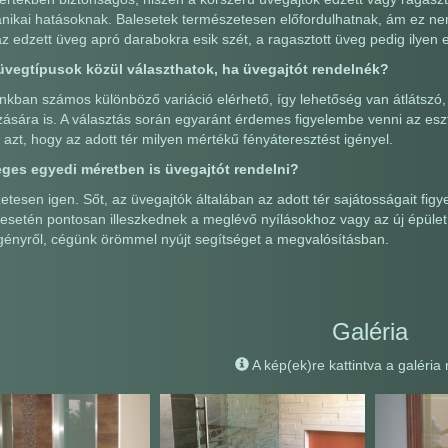
ikai hatásoknak. Balesetek természetesen előfordulhatnak, ám ez nem o
z edzett üveg apró darabokra esik szét, a ragasztott üveg pedig ilyen
üvegtípusok közül választhatok, ha üvegajtót rendelnék?
nkban számos különböző variáció elérhető, így lehetőség van átlátszó,
ására is. A választás során egyaránt érdemes figyelembe venni az eszt
 azt, hogy az adott tér milyen mértékű fényáteresztést igényel.
ges egyedi méretben is üvegajtót rendelni?
tesen igen. Sőt, az üvegajtók általában az adott tér sajátosságait fi
s esetén pontosan illeszkednek a meglévő nyílásokhoz vagy az új épület 
gényről, cégünk örömmel nyújt segítséget a megvalósításban.
Galéria
A kép(ek)re kattintva a galéria