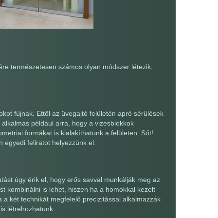
ére természetesen számos olyan módszer létezik,
t fújnak. Ettől az üvegajtó felületén apró sérülések
n alkalmas például arra, hogy a vizesblokkok
metriai formákat is kialakíthatunk a felületen. Sőt!
 egyedi feliratot helyezzünk el.
ást úgy érik el, hogy erős savval munkálják meg az
st kombinálni is lehet, hiszen ha a homokkal kezelt
Ha a két technikát megfelelő precizitással alkalmazzák
is létrehozhatunk.