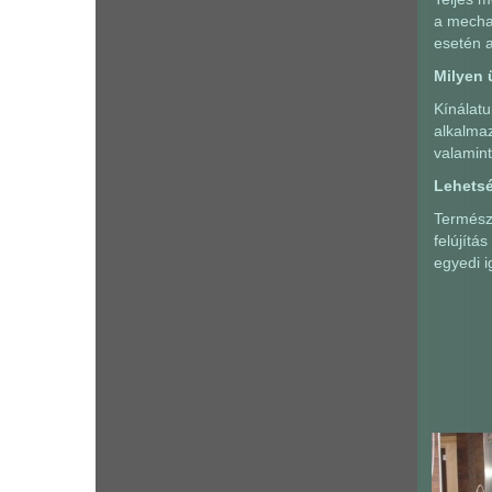
a mechan
esetén a
Milyen 
Kínálatu
alkalmaz
valamint
Lehetsé
Természe
felújítá
egyedi i