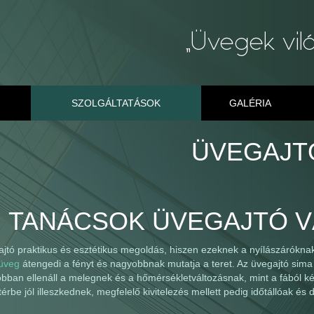
SZOLGÁLTATÁSOK
GALÉRIA
ÜVEGAJT
TANÁCSOK ÜVEGAJTÓ 
ajtó praktikus és esztétikus megoldás, hiszen ezeknek a nyílászárók
üveg
átengedi a fényt és nagyobbnak mutatja a teret. Az üvegajtó sima 
obban ellenáll a melegnek és a hőmérsékletváltozásnak, mint a fából ké
érbe jól illeszkednek, megfelelő kivitelezés mellett pedig időtállóak és d