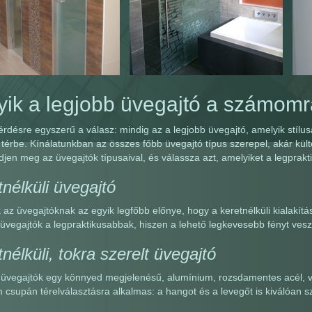
yik a legjobb üvegajtó a számom
érdésre egyszerű a válasz: mindig az a legjobb üvegajtó, amelyik stílus
 térbe. Kínálatunkban az összes főbb üvegajtó típus szerepel, akár külté
jen meg az üvegajtók típusaival, és válassza azt, amelyiket a legprakti
nélküli üvegajtó
az üvegajtóknak az egyik legfőbb előnye, hogy a keretnélküli kialakítás
üvegajtók a legpraktikusabbak, hiszen a lehető legkevesebb fényt veszi
nélküli, tokra szerelt üvegajtó
üvegajtók egy könnyed megjelenésű, alumínium, rozsdamentes acél, vag
csupán térelválasztásra alkalmas: a hangot és a levegőt is kiválóan szi