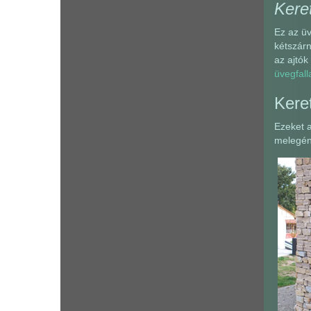
Keret
Ez az üv
kétszárn
az ajtók
üvegfall
Keret
Ezeket a
melegéne