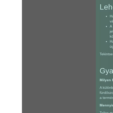
Lehe
Ha
vá
A 
je
kö
Ha
úg
Tekintse
Gya
Milyen 
A különb
fürdőszo
a termés
Mennyir
Teljes m