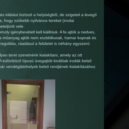
s kilátást biztosít a helyiségből, de szigeteli a levegő
a, hogy szűkebb nyilvános tereket (irodai
eteljünk vele.
ly igénybevételt kell kiállniuk. A fa ajtók a nedves,
 a műanyag ajtók nem esztétikusak, hamar kopnak és
megoldás, ráadásul a felületet is néhány egyszerű
lyan teret szeretnénk kialakítani, amely az ott
A különböző típusú üvegajtók kiválóak irodák belső
akár vendéglátóhelyek belső rendjének kialakításához