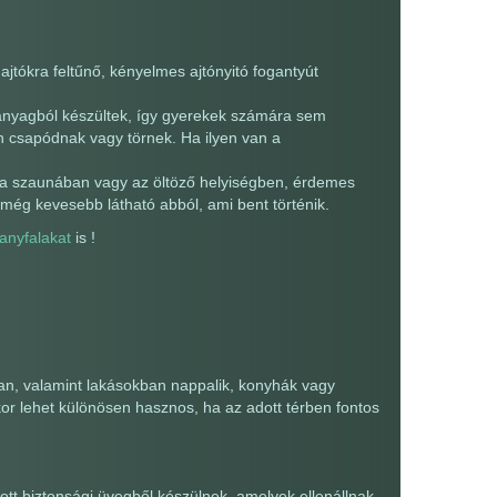
jtókra feltűnő, kényelmes ajtónyitó fogantyút
anyagból készültek, így gyerekek számára sem
n csapódnak vagy törnek. Ha ilyen van a
l a szaunában vagy az öltöző helyiségben, érdemes
gy még kevesebb látható abból, ami bent történik.
anyfalakat
is !
an, valamint lakásokban nappalik, konyhák vagy
kor lehet különösen hasznos, ha az adott térben fontos
ott biztonsági üvegből készülnek, amelyek ellenállnak