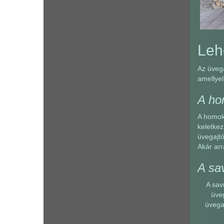
Lehe
Az üvega
amellyel
A ho
A homokf
keletkez
üvegajtó
Akár arr
A sa
A sav
üveg
üvegaj