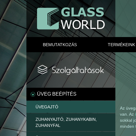
BEMUTATKOZÁS
TERMÉKEINK
ÜVEG BEÉPÍTÉS
ÜVEGAJTÓ
Az üveg
van. Az
ZUHANYAJTÓ, ZUHANYKABIN,
sokkal j
ZUHANYFAL
minden t