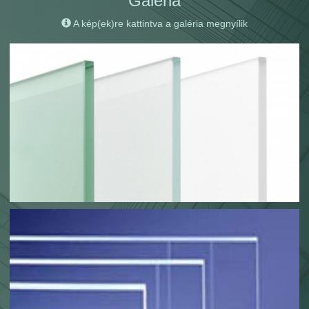
Galéria
A kép(ek)re kattintva a galéria megnyílik