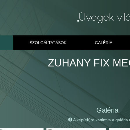
SZOLGÁLTATÁSOK
GALÉRIA
ZUHANY FIX M
Galéria
A kép(ek)re kattintva a galéria